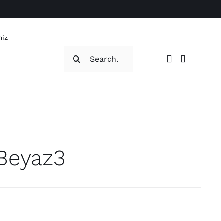
miz
Search
for:
 Beyaz3